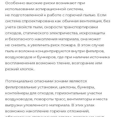
Особенно высокие риски возникают при
использовании аспирационной системы,
не подготовленной к работе с горючей пылью. Если
© ООО "ЛЮФТСЕРВИС+"
система спроектирована как обычная вентиляция, без
Политика конфиденциальности
учета свойств пыли, скорости транспортировки
Политика обработки персональных данных
отходов, статического электричества, искрозащиты
и безопасного накопления материала, она может
Политика файлов cookie
не снизить, а увеличить риск пожара. В этом случае
Документы
пыль и волокна концентрируются внутри фильтров,
На сайте используется сервис
воздуховодов и бункеров, где при наличии источника
веб-аналитики Яндекс.Метрика
воспламенения возможно тление, возгорание или
Продвижение сайта
резкий хлопок.
Потенциально опасными зонами являются
фильтровальные установки, циклоны, бункеры,
контейнеры для отходов, горизонтальные участки
воздуховодов, повороты трасс, вентиляторы и места
выгрузки уловленного материала. В этих узлах
возможно накопление горючих отложений,