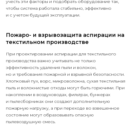
учесть эти факторы и подобрать оборудование так,
+7
чтобы система работала стабильно, эффективно
и с учетом будущей эксплуатации.
Пожаро- и взрывозащита аспирации на
Нажимая кнопку «Отправить заявку»,
я даю согласие ООО «ЛЮФТСЕРВИС+»
текстильном производстве
на обработку персональных данных
в соответствии с
Политикой
обработки персональных данных
и
При проектировании аспирации для текстильного
Политикой конфиденциальности
производства важно учитывать не только
эффективность удаления пыли и волокон,
Я согласен(на) на получение
информационных и рекламных
но и требования пожарной и взрывной безопасности.
материалов от ООО «ЛЮФТСЕРВИС+»
по электронной почте, телефону и
Хлопковый пух, ворс, микроволокна, сухая текстильная
иным каналам связи.
пыль и волокнистые отходы могут быть горючими. При
накоплении в воздуховодах, фильтрах, бункерах
Отправить
и пылесборниках они создают дополнительную
пожарную нагрузку, а при переходе во взвешенное
состояние могут образовывать опасную
пылевоздушную смесь.