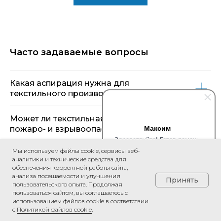
Часто задаваемые вопросы
Какая аспирация нужна для
текстильного производства?
Может ли текстильная пыль быть
Максим
пожаро- и взрывоопасной?
Здравствуйте! Готов помочь
вам. Напишите мне, если у
Мы используем файлы cookie, сервисы веб-
Чем текстильная пыль отличается от
вас появятся вопросы.
аналитики и технические средства для
другой промышленной пыли?
обеспечения корректной работы сайта,
анализа посещаемости и улучшения
Принять
пользовательского опыта. Продолжая
Какие меры защиты применяются в
пользоваться сайтом, вы соглашаетесь с
аспирации для текстильного
использованием файлов cookie в соответствии
с
Политикой файлов cookie
.
производства?