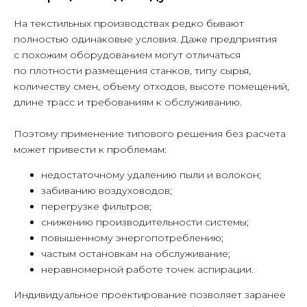
На текстильных производствах редко бывают
полностью одинаковые условия. Даже предприятия
с похожим оборудованием могут отличаться
по плотности размещения станков, типу сырья,
количеству смен, объему отходов, высоте помещений,
длине трасс и требованиям к обслуживанию.
Поэтому применение типового решения без расчета
+7 495 225 50 45
может привести к проблемам:
info@luftec.ru
недостаточному удалению пыли и волокон;
забиванию воздуховодов;
перегрузке фильтров;
снижению производительности системы;
127576, г. Москва, Новгородская
повышенному энергопотреблению;
ул., д. 1, этаж 6, помещение А612
частым остановкам на обслуживание;
неравномерной работе точек аспирации.
Индивидуальное проектирование позволяет заранее