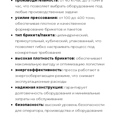
производительность:
от 40 кг/час до 5 тонн в
час, что позволяет выбрать оборудование под
info@luftec.ru
любые производственные задачи
усилие прессования:
от 100 до 400 тонн,
обеспечивая плотное и качественное
127576, г. Москва, Новгородская
формирование брикетов и пакетов
ул., д. 1, этаж 6, помещение А612
тип брикета/пакета:
цилиндрический,
прямоугольный, кубический, упакованный, что
позволяет гибко настраивать процесс под
конкретные требования
высокая плотность брикетов:
обеспечивает
+7
максимальную выгоду и оптимизацию логистики
энергоэффективность:
прессы работают в
энергосберегающем режиме, что снижает
Luftec на карте Москвы — Яндекс Карты
эксплуатационные расходы
надежная конструкция:
гарантирует
Нажимая кнопку «Отправить заявку»,
я даю согласие ООО «ЛЮФТСЕРВИС+»
долговечность оборудования и минимальные
на обработку персональных данных
в соответствии с
Политикой
затраты на обслуживание
обработки персональных данных
и
безопасность:
высокий уровень безопасности
Политикой конфиденциальности
для оператора, производства и оборудования