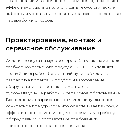
по аспирации и газоочистке. Такой подход позволяет
эффективно удалять пыль, очищать технологические
выбросы и устранять неприятные запахи на всех этапах
переработки отходов.
Проектирование, монтаж и
сервисное обслуживание
Очистка воздуха на мусороперерабатывающем заводе
требует комплексного подхода. LUFTEC выполняет
полный цикл работ: бесплатный аудит объекта →
+7 495 225 50 45
разработка проекта → подбор и изготовление
оборудования → поставка → монтаж →
info@luftec.ru
пусконаладочные работы → сервисное обслуживание.
Все решения разрабатываются индивидуально под
конкретное предприятие, что обеспечивает высокую
127576, г. Москва, Новгородская
эффективность очистки воздуха, стабильную работу
ул., д. 1, этаж 6, помещение А612
оборудования и соответствие требованиям
природоохранного законодательства.