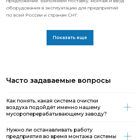
предложение. Выполняем поставку, монтаж и ввод
оборудования в эксплуатацию для предприятий
по всей России и странам СНГ.
Показать еще
© ООО "ЛЮФТСЕРВИС+"
Политика конфиденциальности
Политика обработки персональных данных
Политика файлов cookie
Документы
Часто задаваемые вопросы
На сайте используется сервис
веб-аналитики Яндекс.Метрика
Продвижение сайта
Как понять, какая система очистки
воздуха подойдёт именно нашему
мусороперерабатывающему заводу?
Нужно ли останавливать работу
предприятия во время монтажа системы