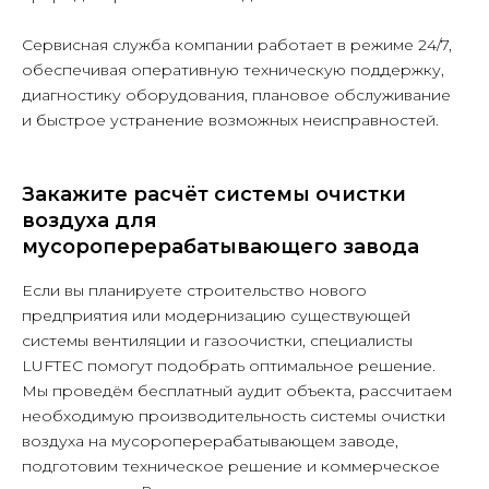
Сервисная служба компании работает в режиме 24/7,
обеспечивая оперативную техническую поддержку,
+7
диагностику оборудования, плановое обслуживание
и быстрое устранение возможных неисправностей.
Закажите расчёт системы очистки
Нажимая кнопку «Отправить заявку»,
я даю согласие ООО «ЛЮФТСЕРВИС+»
воздуха для
на обработку персональных данных
в соответствии с
Политикой
мусороперерабатывающего завода
обработки персональных данных
и
Политикой конфиденциальности
Если вы планируете строительство нового
предприятия или модернизацию существующей
Я согласен(на) на получение
информационных и рекламных
системы вентиляции и газоочистки, специалисты
материалов от ООО «ЛЮФТСЕРВИС+»
по электронной почте, телефону и
LUFTEC помогут подобрать оптимальное решение.
иным каналам связи.
Мы проведём бесплатный аудит объекта, рассчитаем
необходимую производительность системы очистки
Отправить
воздуха на мусороперерабатывающем заводе,
подготовим техническое решение и коммерческое