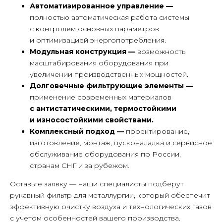
Автоматизированное управление —
полностью автоматическая работа системы
с контролем основных параметров
и оптимизацией энергопотребления.
+7
Модульная конструкция —
возможность
масштабирования оборудования при
увеличении производственных мощностей.
Долговечные фильтрующие элементы —
применение современных материалов
Нажимая кнопку «Отправить заявку»,
с антистатическими, термостойкими
я даю согласие ООО «ЛЮФТСЕРВИС+»
на обработку персональных данных
и износостойкими свойствами.
в соответствии с
Политикой
Комплексный подход —
проектирование,
обработки персональных данных
и
Политикой конфиденциальности
изготовление, монтаж, пусконаладка и сервисное
обслуживание оборудования по России,
Я согласен(на) на получение
странам СНГ и за рубежом.
информационных и рекламных
материалов от ООО «ЛЮФТСЕРВИС+»
по электронной почте, телефону и
Оставьте заявку — наши специалисты подберут
иным каналам связи.
рукавный фильтр для металлургии, который обеспечит
эффективную очистку воздуха и технологических газов
Отправить
с учетом особенностей вашего производства.