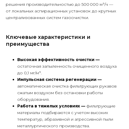
решения производительностью до 500 000 м³/ч —
от локальных аспирационных установок до крупных
централизованных систем газоочистки.
Ключевые характеристики и
преимущества
Высокая эффективность очистки —
остаточная запыленность очищенного воздуха
до 0,1 мг/м³.
Импульсная система регенерации —
+7 495 225 50 45
автоматическая очистка фильтрующих рукавов
сжатым воздухом без остановки работы
info@luftec.ru
оборудования.
Работа в тяжелых условиях —
фильтрующие
материалы подбираются с учетом высоких
температур, абразивной и агрессивной пыли
127576, г. Москва, Новгородская
металлургического производства.
ул., д. 1, этаж 6, помещение А612