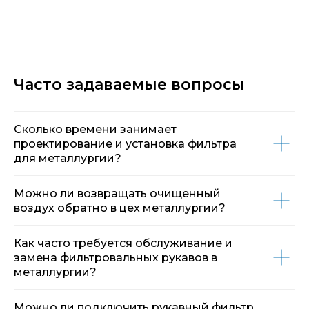
Часто задаваемые вопросы
© ООО "ЛЮФТСЕРВИС+"
Сколько времени занимает
Политика конфиденциальности
проектирование и установка фильтра
Политика обработки персональных данных
для металлургии?
Политика файлов cookie
Документы
Можно ли возвращать очищенный
На сайте используется сервис
воздух обратно в цех металлургии?
веб-аналитики Яндекс.Метрика
Как часто требуется обслуживание и
Продвижение сайта
замена фильтровальных рукавов в
металлургии?
Можно ли подключить рукавный фильтр