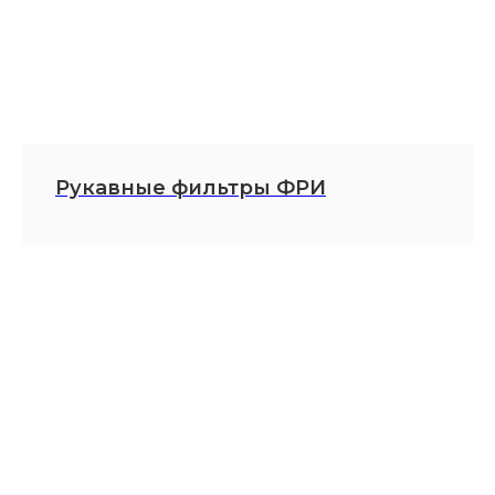
+7 495 225 50 45
info@luftec.ru
127576, г. Москва, Новгородская
ул., д. 1, этаж 6, помещение А612
Рукавные фильтры ФРИ
+7
Нажимая кнопку «Отправить заявку»,
я даю согласие ООО «ЛЮФТСЕРВИС+»
на обработку персональных данных
в соответствии с
Политикой
обработки персональных данных
и
Политикой конфиденциальности